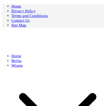
Skip
Home
to
Privacy Policy
content
Terms and Conditions
Contact Us
Site Map
Home
Berita
Wisata