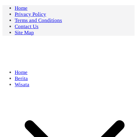
Skip
Home
to
Privacy Policy
content
Terms and Conditions
Contact Us
Site Map
Home
Berita
Wisata