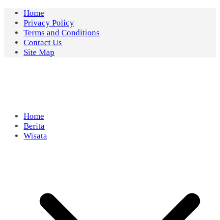
Skip
Home
to
Privacy Policy
content
Terms and Conditions
Contact Us
Site Map
Home
Berita
Wisata