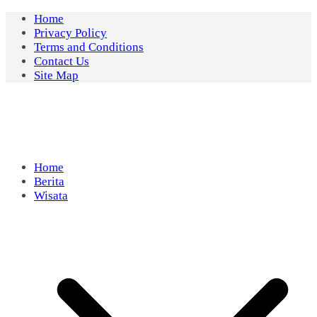
Skip
Home
to
Privacy Policy
content
Terms and Conditions
Contact Us
Site Map
Home
Berita
Wisata